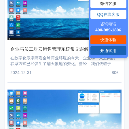
微信客服
QQ在线客服
咨询电话
400-989-1806
快速体验
企业与员工对云销售管理系统常见误解的深度剖析
开通试用
在数字化浪潮席卷全球商业环境的今天，企业和个人之间的
联系方式已经发生了翻天覆地的变化。曾经，我们依赖于手
写的电话本和实体名片盒来记录客户信息；如今，这些信息
2024-12-31
806
更多